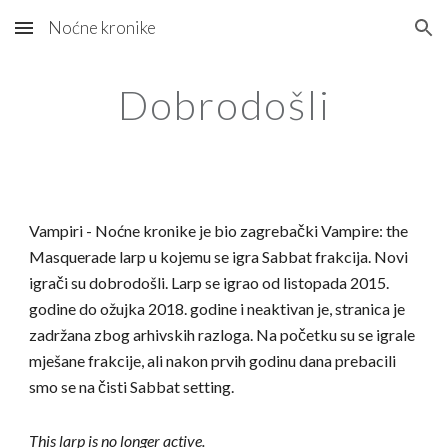
Noćne kronike
Skip to main content
Skip to navigation
Dobrodošli
Vampiri - Noćne kronike je bio zagrebački Vampire: the
Masquerade larp u kojemu se igra Sabbat frakcija. Novi
igrači su dobrodošli. Larp se igrao od listopada 2015.
godine do ožujka 2018. godine i neaktivan je, stranica je
zadržana zbog arhiv
skih razloga
. Na početku su se igrale
mješane frakcije, ali nakon prvih godinu dana prebacili
smo se na čisti Sabbat setting.
This larp is no longer active.