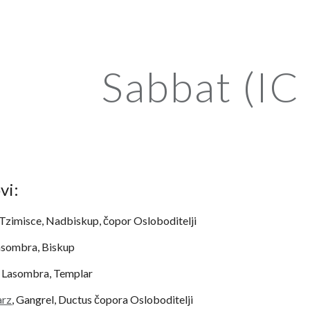
ip to main content
Skip to navigat
Sabbat (IC 
vi:
 Tzimisce, Nadbiskup, čopor Osloboditelji
Lasombra, Biskup
, Lasombra, Templar
arz
, Gangrel, Ductus čopora Osloboditelji