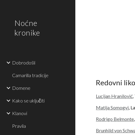
Sk
Noćne
kronike
Dobrodošli
Camarilla tradicije
Redovni liko
Domene
Lucijan Hranilović
,
Kako se uključiti
Matija Somogyi
, 
Klanovi
Rodrigo Belmonte
Pravila
Brunhild von Schw