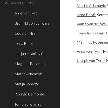
Sabbat (IC dio)
Martin Adamović
,
Anna von Tyrol
Irena Babič
, Serpe
Brunhild von Schwarz
Valisa van der Wall
Tomislav Krasnić
,
Code of Milan
Maghnus Rosemu
Irena Babič
Anna von Tyrol
, M
Lucijan Hranilović
Joseph von Tyrol
,
Maghnus Rosemund
Martin Adamović
Matija Somogyi
Rodrigo Belmonte
Tomislav Krasnić