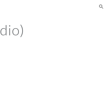
ion
dio)