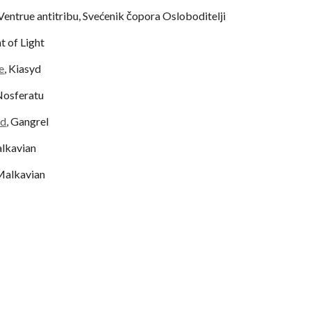
 Ventrue antitribu, Svećenik čopora Osloboditelji
nt of Light
e
, Kiasyd
 Nosferatu
nd
, Gangrel
alkavian
 Malkavian