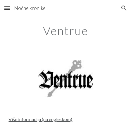
Noćne kronike
Skip to main content
Skip to navigation
Ventrue
Više informacija (na engleskom)