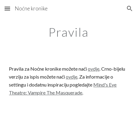
Noćne kronike
Skip to main content
Skip to navigation
Pravila
Pravila za Noćne kronike možete naći
ovdje
. Crno-bijelu
verziju za ispis možete naći
ovdje
. Za informacije o
settingu i dodatnu inspiraciju pogledajte
Mind's Eye
Theatre: Vampire The Masquerade
.