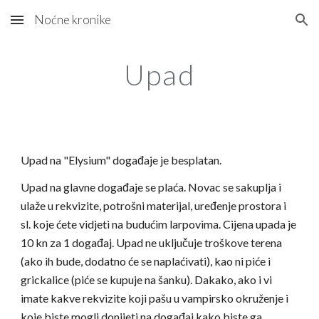
Noćne kronike
Skip to main content
Skip to navigation
Upad
Upad na "Elysium" događaje je besplatan.
Upad na glavne događaje se plaća. Novac se sakuplja i
ulaže u rekvizite, potrošni materijal, uređenje prostora i
sl. koje ćete vidjeti na budućim larpovima. Cijena upada je
10 kn za 1 događaj. Upad ne uključuje troškove terena
(ako ih bude, dodatno će se naplaćivati), kao ni piće i
grickalice (piće se kupuje na šanku). Dakako, ako i vi
imate kakve rekvizite koji pašu u vampirsko okruženje i
koje biste mogli donijeti na događaj kako biste ga